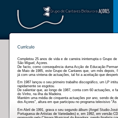
Currículo
Completou 25 anos de vida e de carreira ininterrupta o Grupo de
São Miguel, Açores.
De facto, como consequência duma Acção de Educação Permane
de Maio de 1985, este Grupo de Cantares que, um mês depois, fa
já com uma vintena de actuações, tal foi a aceitação que despert
Em 1987 lançou o seu primeiro trabalho discográfico, um LP intit
rapidamente se esgotou.
De salientar que, ao longo de 1987, conta com 60 actuações, e f
do Vinho, na ilha da Madeira.
Mantém uma média de cinquenta actuações por ano, sendo de de
dos Açores", altura em que participou no programa televisivo "À
Em Abril de 1991, grava o seu segundo álbum (Angel Studio-José 
Portuguesa de Artistas de Variedades) e, em 1992, em versão CD,
promovido pela Câmara Municipal da Amadora, sendo finalista com 