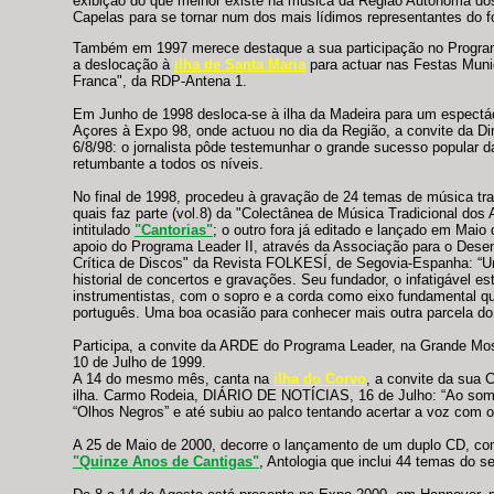
exibição do que melhor existe na música da Região Autónoma do
Capelas para se tornar num dos mais lídimos representantes do fo
Também em 1997 merece destaque a sua participação no Programa 
a deslocação à
ilha de Santa Maria
para actuar nas Festas Munic
Franca", da RDP-Antena 1.
Em Junho de 1998 desloca-se à ilha da Madeira para um espectácu
Açores à Expo 98, onde actuou no dia da Região, a convite da D
6/8/98: o jornalista pôde testemunhar o grande sucesso popular d
retumbante a todos os níveis.
No final de 1998, procedeu à gravação de 24 temas de música tra
quais faz parte (vol.8) da "Colectânea de Música Tradicional dos
intitulado
"Cantorias"
; o outro fora já editado e lançado em Ma
apoio do Programa Leader II, através da Associação para o Desen
Crítica de Discos" da Revista FOLKESÍ, de Segovia-Espanha: “U
historial de concertos e gravações. Seu fundador, o infatigável
instrumentistas, com o sopro e a corda como eixo fundamental q
português. Uma boa ocasião para conhecer mais outra parcela do f
Participa, a convite da ARDE do Programa Leader, na Grande Mos
10 de Julho de 1999.
A 14 do mesmo mês, canta na
ilha do Corvo
, a convite da sua 
ilha. Carmo Rodeia, DIÁRIO DE NOTÍCIAS, 16 de Julho: “Ao som 
“Olhos Negros” e até subiu ao palco tentando acertar a voz com 
A 25 de Maio de 2000, decorre o lançamento de um duplo CD, co
"Quinze Anos de Cantigas"
, Antologia que inclui 44 temas do se