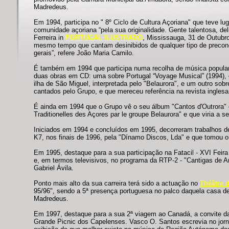
Madredeus.
Em 1994, participa no " 8º Ciclo de Cultura Açoriana" que teve l
comunidade açoriana “pela sua originalidade. Gente talentosa, del
Ferreira in
PORTUGAL ILUSTRADO
, Mississauga, 31 de Outubr
mesmo tempo que cantam desinibidos de qualquer tipo de precon
gerais”, refere João Maria Camilo.
É também em 1994 que participa numa recolha de música popular 
duas obras em CD: uma sobre Portugal “Voyage Musical” (1994),
ilha de São Miguel, interpretada pelo "Belaurora", e um outro sob
cantados pelo Grupo, e que mereceu referência na revista inglesa
É ainda em 1994 que o Grupo vê o seu álbum "Cantos d'Outrora" 
Traditionelles des Açores par le groupe Belaurora" e que viria a se
Iniciados em 1994 e concluídos em 1995, decorreram trabalhos de
K7, nos finais de 1996, pela "Dínamo Discos, Lda" e que tomou
Em 1995, destaque para a sua participação na Fatacil - XVI Feira
e, em termos televisivos, no programa da RTP-2 - "Cantigas de 
Gabriel Ávila.
Ponto mais alto da sua carreira terá sido a actuação no
Théâtre d
95/96", sendo a 5ª presença portuguesa no palco daquela casa d
Madredeus.
Em 1997, destaque para a sua 2ª viagem ao Canadá, a convite da
Grande Picnic dos Capelenses. Vasco O. Santos escrevia no jor