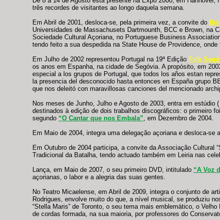
De 8 a 14 de Agosto está presente na Expo 2000, em Hannover, n
três recordes de visitantes ao longo daquela semana.
Em Abril de 2001, desloca-se, pela primeira vez, a convite do
Bri
Universidades de Massachusets Dartmounth, BCC e Brown, na C
Sociedade Cultural Açoriana, no Portuguese Business Associatio
tendo feito a sua despedida na State House de Providence, onde 
Em Julho de 2002 representou Portugal na 19ª Edição
Folk Segó
os anos em Espanha, na cidade de Segóvia. A propósito, em 2003, 
especial a los grupos de Portugal, que todos los años estan repre
la presencia del desconocido hasta entonces en España grupo B
que nos deleitó con maravillosas canciones del mencionado archi
Nos meses de Junho, Julho e Agosto de 2003, entra em estúdio (
destinados à edição de dois trabalhos discográficos: o primeir
segundo
“O Cantar que nos Embala”
, em Dezembro de 2004.
Em Maio de 2004, integra uma delegação açoriana e desloca-se 
Em Outubro de 2004 participa, a convite da Associação Cultural 
Tradicional da Batalha, tendo actuado também em Leiria nas cel
Lança, em Maio de 2007, o seu primeiro DVD, intitulado
“A Voz 
açorianas, o labor e a alegria das suas gentes.
No Teatro Micaelense, em Abril de 2009, integra o conjunto de ar
Rodrigues, envolve muito do que, a nível musical, se produziu n
“Stella Maris” de Toronto, o seu tema mais emblemático, o Vel
de cordas formada, na sua maioria, por professores do Conservat